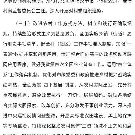
议事协商机制程序。推行村党组织纪委书记（纪检委员）兼任
村务监督委员会主任。深入开展对村党组织巡察。
（三十）改进农村工作方式方法。树立和践行正确政绩
观。持续整治形式主义为基层减负，全面实施乡镇（街道）履
行职责事项清单，健全村（社区）工作事项准入制度，加强“一
表通”数据共享和创新应用，清理整合面向基层的政务移动互联
网应用程序。做好我省第四次全国农业普查工作。运用“四个体
系”工作落实机制，优化对市级党委和政府推进乡村振兴战略实
绩考核。全面落实“四下基层”制度，从农村实际出发，充分尊
重农民意愿，避免政策执行“一刀切”、层层加码。鼓励各地结
合实际大胆探索、改革创新，充分激发干事创业活力。深入推
进中央巡视反馈问题整改，开展高标准农田建设、黑土地保护
等专项整治，持续深化整治农村集体“三资”领域不正之风和腐