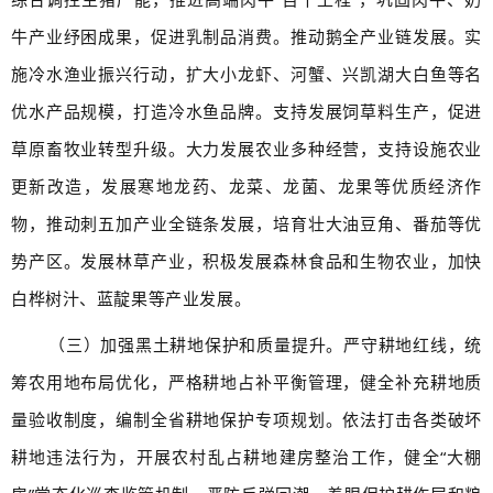
牛产业纾困成果，促进乳制品消费。推动鹅全产业链发展。实
施冷水渔业振兴行动，扩大小龙虾、河蟹、兴凯湖大白鱼等名
优水产品规模，打造冷水鱼品牌。支持发展饲草料生产，促进
草原畜牧业转型升级。大力发展农业多种经营，支持设施农业
更新改造，发展寒地龙药、龙菜、龙菌、龙果等优质经济作
物，推动刺五加产业全链条发展，培育壮大油豆角、番茄等优
势产区。发展林草产业，积极发展森林食品和生物农业，加快
白桦树汁、蓝靛果等产业发展。
（三）加强黑土耕地保护和质量提升。严守耕地红线，统
筹农用地布局优化，严格耕地占补平衡管理，健全补充耕地质
量验收制度，编制全省耕地保护专项规划。依法打击各类破坏
耕地违法行为，开展农村乱占耕地建房整治工作，健全“大棚