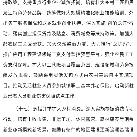
持政策，支持重点行业企业减负拓岗。培育壮大乡村工匠和黑
龙江特色劳务品牌，统筹做好大规模精准化职业技能培训、外
出务工服务保障和返乡就业创业扶持，深入实施“创响龙江”行
动，落实创业担保贷款及贴息、税费减免等扶持政策，加强大
龄农民工关爱帮扶。加大欠薪整治力度，大力推行“龙薪码”，
推广应用工程建设领域工资支付监控预警平台，强化农民工工
资支付保障。扩大以工代赈项目覆盖范围、建设领域和劳务报
酬发放规模，鼓励采用灵活发包方式由农村基层自主实施项
目。推动灵活就业人员参加城镇职工基本养老保险，启动新就
业形态人员职业伤害保障试点工作。
（十七）多措并举扩大乡村消费。深入实施提振消费专项
行动，培育丰收市集、非遗工坊、休闲露营、森林康养等消费
新业态新模式新场景。鼓励有条件的地区建设更新流通基础设