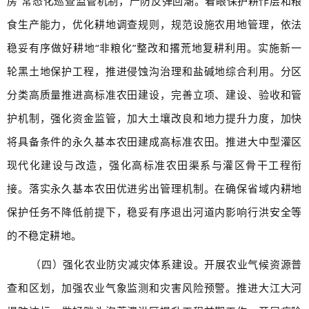
房”常态化巡查监管机制，严防反弹回潮。着眼保护耕作层和粮
食生产能力，优化耕地调查规则，规范设施农用地管理，依法
稳妥有序做好耕地“非粮化”整改和撂荒地复耕利用。实施新一
轮黑土地保护工程，推进侵蚀沟治理和盐碱地综合利用。分区
分类高质量推进高标准农田建设，完善立项、建设、验收和管
护机制，强化资金监管，加大土壤改良和地力提升力度，加快
将具备条件的永久基本农田建成高标准农田。推进大中型灌区
现代化建设与改造，强化高标准农田渠系与灌区骨干工程衔
接。落实永久基本农田优进劣出管理机制。在确保省域内耕地
保护任务不降低前提下，稳妥有序退出河道内影响行洪安全等
的不稳定耕地。
（四）强化农业防灾减灾体系建设。开展农业气候资源普
查和区划，加强农业气象监测和灾害风险预警。推进大江大河